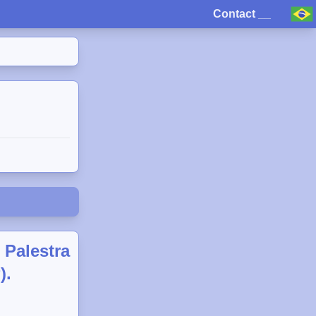
Contact
__
 Palestra
).