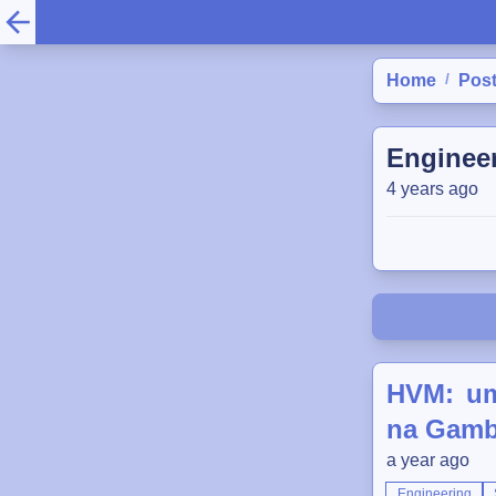
/
Home
Pos
Enginee
4 years ago
HVM: um 
na Gambi
a year ago
Engineering