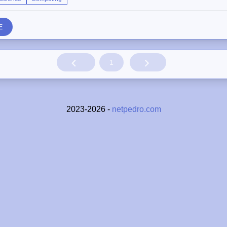
E
1
2023-2026 -
netpedro.com