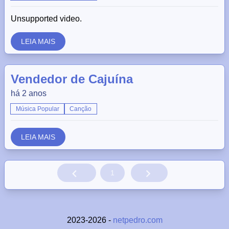
Unsupported video.
LEIA MAIS
Vendedor de Cajuína
há 2 anos
Música Popular
Canção
LEIA MAIS
1
2023-2026 -
netpedro.com