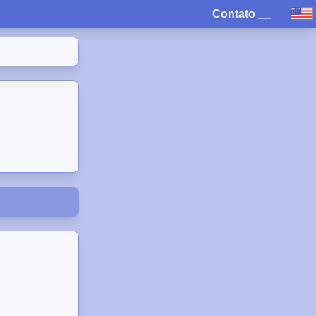
Contato
__