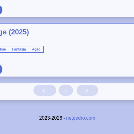
e (2025)
ilme
Fantasia
Ação
1
2023-2026 -
netpedro.com