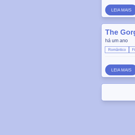
LEIA MAIS
The Gorg
há um ano
Romântico
F
LEIA MAIS