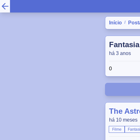
/
Início
Post
Fantasia
há 3 anos
0
The Astr
há 10 meses
Filme
Fantas