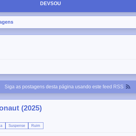
DEVSOU
agens
Siga as postagens desta página usando este
feed RSS
onaut (2025)
ia
Suspense
Ruim