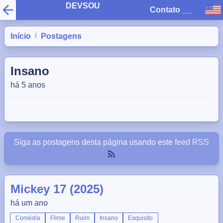
DEVSOU
Contato
__
/
Início
Postagens
Insano
há 5 anos
Siga as postagens desta página usando este
feed RSS
Mickey 17 (2025)
há um ano
Comédia
Filme
Ruim
Insano
Esquisito