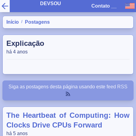
DEVSOU
Contato
__
/
Início
Postagens
Explicação
há 4 anos
Siga as postagens desta página usando este
feed RSS
The Heartbeat of Computing: How
Clocks Drive CPUs Forward
há 5 anos