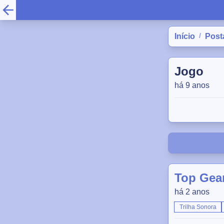
/
Início
Post
Jogo
há 9 anos
Top Gear
há 2 anos
Trilha Sonora