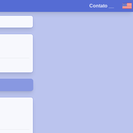
Contato
__