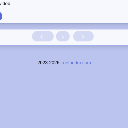
video.
1
2023-2026 -
netpedro.com