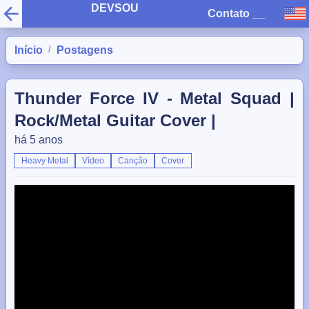
DEVSOU
Contato
__
/
Início
Postagens
Thunder Force IV - Metal Squad |
Rock/Metal Guitar Cover |
há 5 anos
Heavy Metal
Vídeo
Canção
Cover