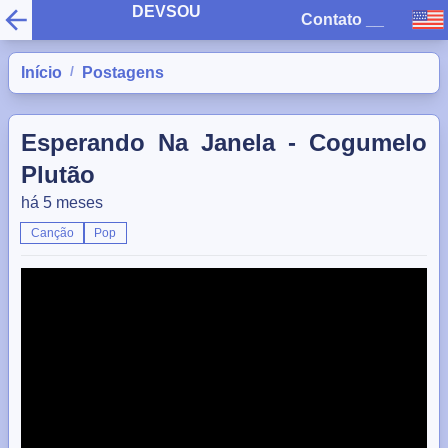
DEVSOU
Contato
__
/
Início
Postagens
Esperando Na Janela - Cogumelo
Plutão
há 5 meses
Canção
Pop